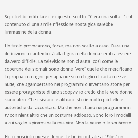
Si potrebbe intitolare così questo scritto: “C’era una volta…” e il
contenuto di una simile riflessione nostalgica sarebbe
l’immagine della donna.
Un titolo provocatorio, forse, ma non scelto a caso. Dare una
definizione di autenticità alla figura della donna sembra essere
davvero difficile. La televisione non ci aiuta, così come le
copertine dei giornali: sono donne “vere” quelle che mercificano
la propria immagine per apparire su un foglio di carta mezze
nude, che sgambettano nei programmi o inventano storie per
essere protagoniste di uno scoop?!? Io credo che le vere donne
siano altro. Che esistano e abbiano storie molto più belle e
autentiche da raccontare. Ma che non stiano nei programmi in
tv con nient’altro che un costume addosso. Sono loro i modelli
a cui voglio ispirarmi nella mia vita. Non le veline o le soubrette.
Ho conosciuto queste donne. Le ho incontrate al “Filòs” un