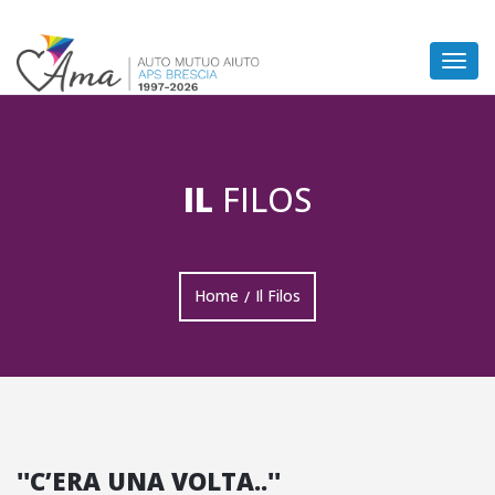
Togg
navig
IL
FILOS
Home
Il Filos
/
''C’ERA UNA VOLTA..''