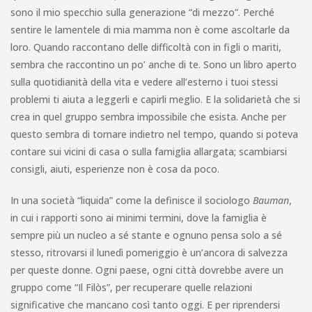
sono il mio specchio sulla generazione “di mezzo”. Perché
sentire le lamentele di mia mamma non è come ascoltarle da
loro. Quando raccontano delle difficoltà con in figli o mariti,
sembra che raccontino un po’ anche di te. Sono un libro aperto
sulla quotidianità della vita e vedere all’esterno i tuoi stessi
problemi ti aiuta a leggerli e capirli meglio. E la solidarietà che si
crea in quel gruppo sembra impossibile che esista. Anche per
questo sembra di tornare indietro nel tempo, quando si poteva
contare sui vicini di casa o sulla famiglia allargata; scambiarsi
consigli, aiuti, esperienze non è cosa da poco.
In una società “liquida” come la definisce il sociologo
Bauman
,
in cui i rapporti sono ai minimi termini, dove la famiglia è
sempre più un nucleo a sé stante e ognuno pensa solo a sé
stesso, ritrovarsi il lunedì pomeriggio è un’ancora di salvezza
per queste donne. Ogni paese, ogni città dovrebbe avere un
gruppo come “Il Filòs”, per recuperare quelle relazioni
significative che mancano così tanto oggi. E per riprendersi